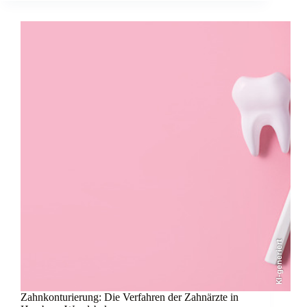
KI-generiert
Zahnkonturierung: Die Verfahren der Zahnärzte in